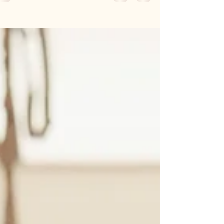
הוולנס מאורח חיים של קבוצה מצומצמת לתעשי
עולמית עצומה המשפיעה על תחומי הבריאות,
הנדל”ן, התיירות, הטכנולוגיה, התזונה, הכושר
והעיצוב. מה שנחשב בעבר למותרות, נתפס כיום
כחלק בלתי נפרד מאיכות החיים ומהשקעה בעת
הבריאותי. על פי נתוני Global Wellness
Institute, שווי תעשיית הוולנס העולמית הגיע
בשנת 2024 לכ 6.8 טריליון דולר, יותר מכפול
מגודלה בשנת 2013. ה