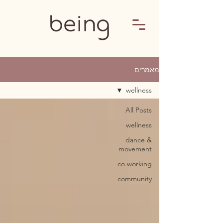
מאמרים
wellness
All Posts
wellness
dance &
movement
co working
community