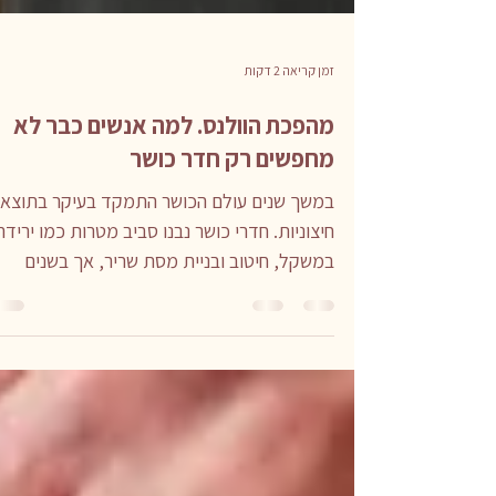
זמן קריאה 2 דקות
מהפכת הוולנס. למה אנשים כבר לא
מחפשים רק חדר כושר
במשך שנים עולם הכושר התמקד בעיקר בתוצאו
חיצוניות. חדרי כושר נבנו סביב מטרות כמו ירידה
במשקל, חיטוב ובניית מסת שריר, אך בשנים
האחרונות מתחיל להתרחש שינוי עמוק באופן שב
אנשים מגדירים בריאות. יותר ויותר אנשים כבר 
מחפשים רק מקום להתאמן בו, אלא סביבה
שתשפיע על איכות החיים שלהם בצורה רחבה יות
- על רמות האנרגיה, מצב הרוח, איכות השינה,