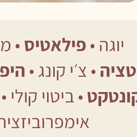
יוגה •󠁏󠁏
פילאטיס
•󠁏󠁏 
טציה
•󠁏󠁏 צ׳י קונג •󠁏󠁏
היפ 
ונטקט
•󠁏󠁏 ביטוי קולי •󠁏󠁏
אימפרוביזציה •󠁏