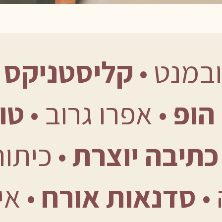
מובמנט •󠁏󠁏
קליסטניקס
•
הופ
•󠁏󠁏 אפרו גרוב •󠁏󠁏
טו
כתיבה יוצרת
•󠁏󠁏 כיתו
󠁏
סדנאות אורח
•󠁏