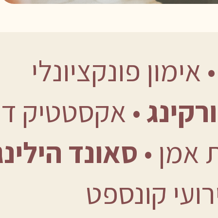
•󠁏󠁏 אימון פונקציונל
 אקסטטיק דאנס
טוורקי
סאונד הילינג
•󠁏󠁏 כיתות
•󠁏󠁏 אירועי קו