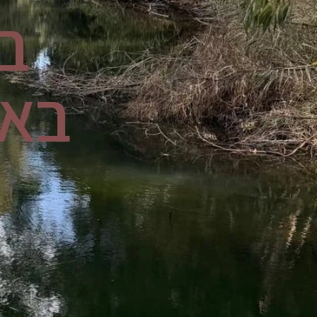
ב
באג