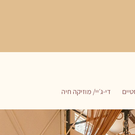
טיים
די-ג׳יי/ מוזיקה חיה