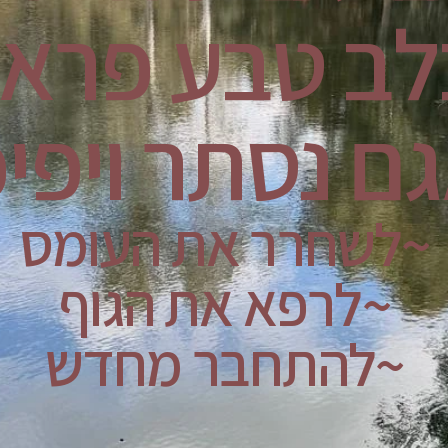
לב טבע פראי
ם נסתר ויפי
~לשחרר את העומס
~לרפא את הגוף
~להתחבר מחדש