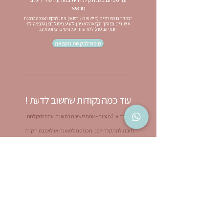
מראש.
*במקרים מיוחדים (מילואים / רפואי) ניתן לבקש הארכה בהצגת
אישורים.במהלך הקפאה לא ניתן להגיע.ביטול בזמן הקפאה לפי
תנאי הביטול, ללא החזר על הימים המוקפאים.
טופס לבקשת הקפאה
עוד כמה נקודות שחשוב לדעת !
הביאו 2 מגבות – אחת לישיבה בסאונה ואחת למקלחת.
חובה להתקלח לפני הכניסה לסאונה או לאמבט הקרח.
יש להיכנס בלבוש מתאים (בגד ים / לבוש ייעודי למתחם רטוב).
הירשמו מראש לשיעורים – כדי להבטיח מקום.
שיחות טלפון ווידאו אפשריות רק בחצר הקדמית של הבר
עישון אפשר רק בחצר הקדמית מחוץ לגבולות הפרגולה
אבידות ומציאות: פריטים מועברים מדי יום למחסן האחורי.
ביום ראשון הראשון בכל חודש פריטים שלא נאספו נמסרים לתרומה.