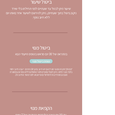
ביטול שיעור
שיעור ניתן לבטל עד שעתיים לפני תחילתו בלי שירד
ניקוב.
ביטול בתוך שעתיים, ניתן להירשם לשיעור אחר באותו יום
ללא חיוב נוסף.
ביטול מנוי
בהתראה של 30 יום מראש בטופס הייעודי הבא
טופס ביטול מנוי
*במהלך זמן זה המנוי פעיל.אם יש חיוב בתוך 30 הימים ייגבה חיוב יחסי
בלבד.מנוי חדש: ניתן לבטל בסוף מחזור התשלום ללא התראה.במסגרת
הטבה בהתחייבות לחודשיים עד שבוע לפני מועד החיוב ה־3.
הקפאת מנוי
עד 30 יום בשנה קלנדרית בהודעה של 7 ימים