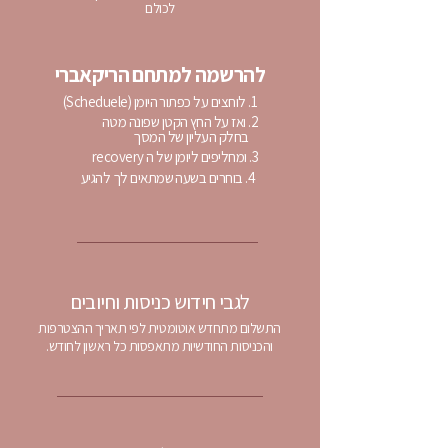
לכולם
להרשמה למתחם הריקאברי
1. לוחצים על כפתור היומן (Scheduele)
2. ואז על החץ הקטן שפונה מטה
בחלק העליון של המסך
3. ומחליפים ליומן של ה recovery
4. בוחרים בשעה שמתאים לך להגיע
לגבי חידוש כניסות וחיובים
התשלום מתחדש אוטומטית לפי תאריך ההצטרפות
וה
כניסות החודשיות מתאפסות כל ראשון לחודש.