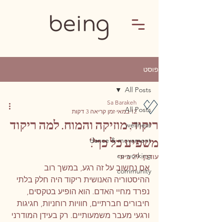
פוסט
All Posts
Sa Barakeh
All Posts
12 במאי
זמן קריאה 3 דקות
ריקוד, מוזיקה והמוח. למה ריקוד
wellness
משפיע כל כך?
dance & movement
co working
עודכן:
29 ביוני
אם נחשוב על זה רגע, במשך רוב 
community
ההיסטוריה האנושית ריקוד היה חלק בלתי 
נפרד מחיי האדם. הוא הופיע בטקסים, 
חיבורים חברתיים, חוויות רוחניות, חגיגות 
ורגעי מעבר משמעותיים. רק בעידן המודרני 