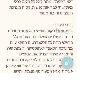
“לא רצינית”, מתחיל לקבל מקום ככלי 
משמעותי לבריאות נפשית, ויסות מערכת 
העצבים וחיבור אנושי.
דברי העורך :
being
 ב 
 ריקוד חופשי הוא אחד התכנים 
היותר פופולרים אצלנו. בנינו את החלל 
הראשי תחת כל הסטנדרטים המקצועיים, 
ממערכת הסאונד לאקוסטיקה, ריצפת העץ 
והתאורה שיחד יוצרים את הספייס 
האולטמטיבי להתחבר למוזיקה ולהשתחרר 
אל הריקוד. עבורנו, ריקוד חופשי הוא לא רק 
פעילות, אלא מסע ריפוי עוצמתי ותיקון 
תרבותי של ממש לתרבות האירועים בעולם 
שמחזיר את הערך האבוד והקשב הראוי 
לחיבור שבין המוזיקה לגוף.  
--לאקסטטיק 
דאנס being
ברק הר אילן