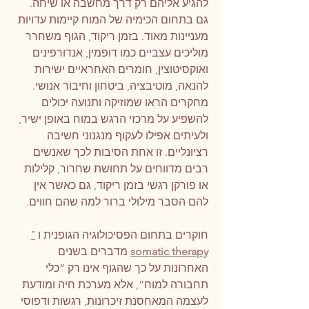
להגיע אליהם רק דרך מחשבה או שיחה.
גם בתחום הכימיה של המוח קיימות עדויות 
מעניינות מאוד. בזמן ריקוד, הגוף משחרר 
מוליכים עצביים כמו דופמין, אנדורפינים 
ואוקסיטוצין, חומרים האחראיים ישירות 
להנאה, מוטיבציה, ביטחון וחיבור אנושי. 
מחקרים הראו שמוזיקה ותנועה יכולים 
להשפיע על מרכזי הרגש במוח באופן ישיר, 
ולעיתים אפילו לעקוף מנגנוני חשיבה 
רציונליים. זו אחת הסיבות לכך שאנשים 
רבים מדווחים על תחושת שחרור, קלילות 
או פורקן רגשי בזמן ריקוד, גם כאשר אין 
להם הסבר מילולי ברור למה שהם חווים.
חוקרים בתחום הפסיכולוגיה הגופנית ו 
־
somatic therapy
 מדברים בשנים 
האחרונות על כך שהגוף אינו רק “כלי 
תחבורה למוח”, אלא מערכת חיה ומודעת 
לעצמה המאחסנת זיכרונות, רגשות ודפוסי 