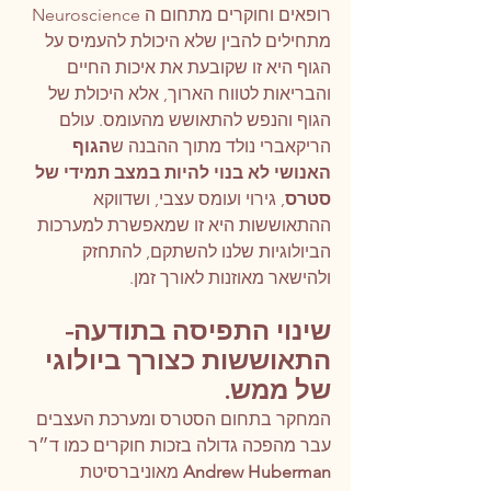
רופאים וחוקרים מתחום ה Neuroscience  
מתחילים להבין שלא היכולת להעמיס על 
הגוף היא זו שקובעת את איכות החיים 
והבריאות לטווח הארוך, אלא היכולת של 
הגוף והנפש להתאושש מהעומס. עולם 
הריקאברי נולד מתוך ההבנה ש
הגוף 
האנושי לא בנוי להיות במצב תמידי של 
סטרס
, גירוי ועומס עצבי, ושדווקא 
ההתאוששות היא זו שמאפשרת למערכות 
הביולוגיות שלנו להשתקם, להתחזק 
ולהישאר מאוזנות לאורך זמן.
שינוי התפיסה בתודעה- 
התאוששות כצורך ביולוגי 
של ממש.
המחקר בתחום הסטרס ומערכת העצבים 
עבר מהפכה גדולה בזכות חוקרים כמו ד״ר 
Andrew Huberman
 מאוניברסיטת 