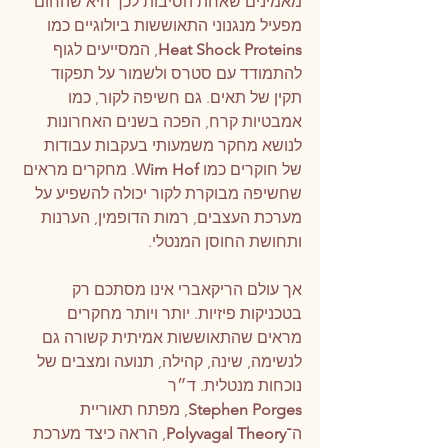
מאמינים שאחת הסיבות לכך היא שהחום 
מפעיל מנגנוני התאוששות ביולוגיים כמו 
Heat Shock Proteins
, המסייעים לגוף 
להתמודד עם סטרס ולשמור על תפקוד 
תקין של תאים. גם חשיפה לקור, כמו 
אמבטיות קרח, הפכה בשנים האחרונות 
לנושא מחקר משמעותי בעקבות עבודות 
של חוקרים כמו
 Wim Hof
. מחקרים מראים 
שחשיפה מבוקרת לקור יכולה להשפיע על 
מערכת העצבים, רמות הדופמין, הערנות 
ותחושת החוסן המנטלי.
אך עולם הריקאברי אינו מסתכם רק 
בטכניקות פיזיות. יותר ויותר מחקרים 
מראים שהתאוששות אמיתית קשורה גם 
לנשימה, שינה, קהילה, תנועה ומצבים של 
נוכחות מנטלית. ד״ר 
Stephen Porges
, מפתח תאוריית 
ה־
Polyvagal Theory
, הראה כיצד מערכת 