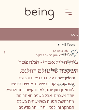
פוסט
All Posts
Sa Barakeh
All Posts
12 במאי
זמן קריאה 2 דקות
עידן הריקאברי - המהפכה
wellness
השקטה של עולם הוולנס.
dance & movement
co working
במשך שנים עולם הבריאות והכושר 
התמקד בעיקר בביצועים. אנשים חיפשו 
community
להתאמן חזק יותר, לעבוד קשה יותר ולהפיק 
יותר מעצמם, אבל בשנים האחרונות 
מתרחשת תפנית משמעותית בעולם 
המחקר והוולנס. יותר ויותר מדענים, 