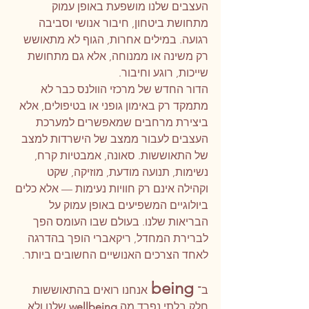
העצבים שלנו מושפעת באופן עמוק 
מתחושת ביטחון, חיבור אנושי וסביבה 
רגועה. במילים אחרות, הגוף לא מתאושש 
רק משינה או ממנוחה, אלא גם מתחושת 
שייכות, רוגע וחיבור.
הדור החדש של מרכזי הוולנס כבר לא 
מתמקד רק באימון גופני או בטיפולים, אלא 
ביצירת מרחבים שמאפשרים למערכת 
העצבים לעבור ממצב של הישרדות למצב 
של התאוששות. סאונה, אמבטיות קרח, 
נשימות, תנועה מודעת, מוזיקה, שקט 
וקהילה אינם רק חוויות נעימות — אלא כלים 
ביולוגיים המשפיעים באופן עמוק על 
הבריאות שלנו. בעולם שבו העומס הפך 
לברירת המחדל, ריקאברי הופך בהדרגה 
לאחד הצרכים האנושיים החשובים ביותר.
being
ב־
אנחנו רואים בהתאוששות 
חלק בלתי נפרד מה 
wellbeing
 שלנו ולא 